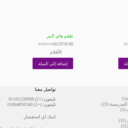
طقم هاي لايتر
EGP
18.00
EGP
25.00
E
السعر
السعر
الحالي
الأصلي
الأقلام
هو:
هو:
EGP25.00.
EGP18.00.
EG
EG
لة
إضافة إلى السلة
تواصل معنا
Un
تليفون
(+2) 01101239998
23
المدرسية
23
تليفون:
(+2) 01004850340
5
منتج
5
منتجات
لديك اي استفسار
31
31
51
منتج
51