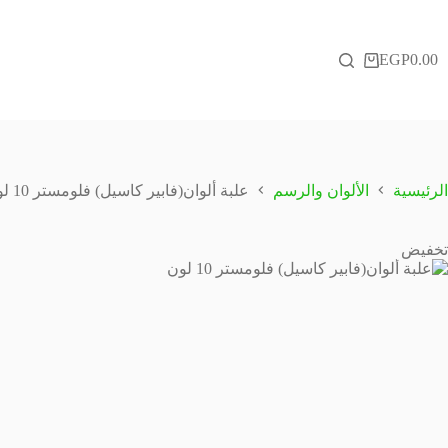
لتجاوز
لى
لمحتوى
EGP
0.00
عربة
التسوق
الرئيسية
الألوان والرسم
علبة ألوان(فابير كاسيل) فلومستر 10 لون
تخفيض