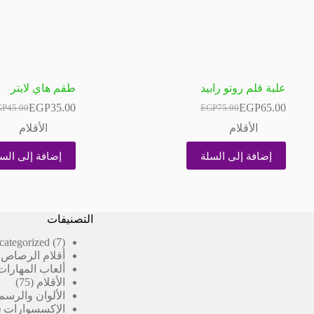
علبة قلم روتو رابيد
طقم هاي لايتر
EGP
35.00
EGP
65.00
GP
45.00
EGP
75.00
السعر
السعر
السعر
السعر
الحالي
الأصلي
الحالي
الأصلي
الأقلام
الأقلام
هو:
هو:
هو:
هو:
P45.00.
P35.00.
EGP75.00.
EGP65.00.
إضافة إلى السلة
إضافة إلى الس
التصنيفات
7
categorized
7
منتجات
أقلام الرصاص 
ألعاب المهارات
75
الأقلام
75
منتج
الألوان والرسم
الإكسسوارات