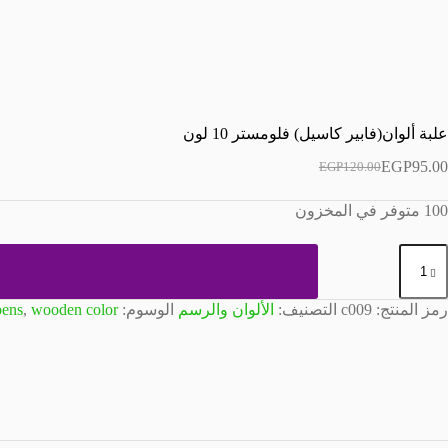
علبة ألوان(فابير كاسيل) فلومستر 10 لون
EGP
95.00
EGP
120.00
السعر
السعر
الحالي
الأصلي
100 متوفر في المخزون
هو:
هو:
EGP120.00.
EGP95.00.
مية
لبة
لوان(فابير
اسيل)
رمز المنتج:
c009
التصنيف:
الألوان والرسم
الوسوم:
wooden color
,
pens
لومستر
1
ون