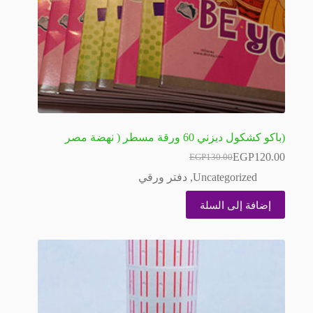
(باكو كشكول ديزني 60 ورقة مسطر ( نهضة مصر
EGP
120.00
EGP
130.00
السعر
السعر
الحالي
الأصلي
Uncategorized
,
دفتر ورقي
هو:
هو:
EGP130.00.
EGP120.00.
إضافة إلى السلة