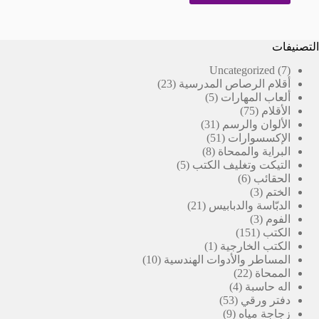
التصنيفات
7
Uncategorized
7
23
منتجات
أقلام الرصاص المدرسية
23
5
منتج
ألعاب المهارات
5
75
منتجات
الأقلام
75
منتج
31
الألوان والرسم
31
51
منتج
الإكسسوارات
51
8
منتج
البراية والممحاة
8
5
منتجات
التيكت وتغليف الكتب
5
6
منتجات
الحقائب
6
3
منتجات
الختم
3
منتجات
21
الدبّاسة والدبابيس
21
3
منتج
الفوم
3
151
منتجات
الكتب
151
منتج
(1)
الكتب الخارجية
1
منتج
10
المساطر والأدوات الهندسية
10
22
واحد
منتجات
الممحاة
22
4
منتج
اله حاسبة
4
53
منتجات
دفتر ورقي
53
9
منتج
زجاجة مياه
9