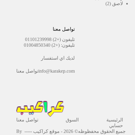
2
منتجات
لاصق
2
منتجات
تواصل معنا
تليفون
(+2) 01101239998
تليفون:
(+2) 01004850340
لديك اي استفسار
info@karakep.com
تواصل معنا
الرئيسية
السوق
تواصل معنا
حسابي
جميع الحقوق محفظوظه© 2026 - موقع كراكيب -----
By