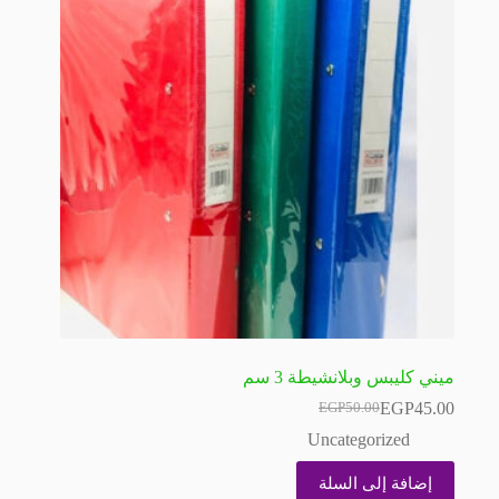
ميني كليبس وبلانشيطة 3 سم
EGP
45.00
EGP
50.00
السعر
السعر
الحالي
الأصلي
Uncategorized
هو:
هو:
EGP50.00.
EGP45.00.
إضافة إلى السلة