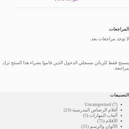
المراجعات
لا توجد مراجعات بعد.
يسمح فقط للزبائن مسجلي الدخول الذين قاموا بشراء هذا المنتج ترك
مراجعة.
التصنيفات
7
Uncategorized
7
23
منتجات
أقلام الرصاص المدرسية
23
5
منتج
ألعاب المهارات
5
75
منتجات
الأقلام
75
منتج
31
الألوان والرسم
31