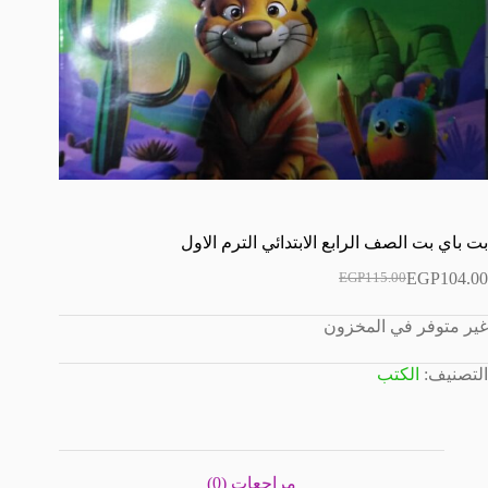
بت باي بت الصف الرابع الابتدائي الترم الاول
EGP
104.00
EGP
115.00
السعر
السعر
الحالي
الأصلي
غير متوفر في المخزون
هو:
هو:
EGP104.00.
EGP115.00.
التصنيف:
الكتب
مراجعات (0)