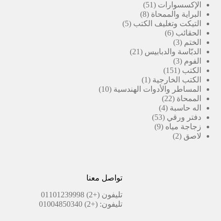
51
منتج
الإكسسوارات
51
8
منتج
البراية والممحاة
8
5
منتجات
التيكت وتغليف الكتب
5
6
منتجات
الحقائب
6
3
منتجات
الختم
3
منتجات
21
الدبّاسة والدبابيس
21
3
منتج
الفوم
3
151
منتجات
الكتب
151
منتج
(1)
الكتب الخارجية
1
منتج
10
المساطر والأدوات الهندسية
10
22
واحد
منتجات
الممحاة
22
4
منتج
اله حاسبة
4
53
منتجات
دفتر ورقي
53
9
منتج
زجاجة مياه
9
2
منتجات
لاصق
2
منتجات
تواصل معنا
تليفون
(+2) 01101239998
تليفون:
(+2) 01004850340