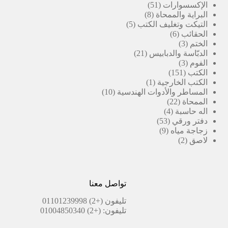
51
منتج
الإكسسوارات
51
8
منتج
البراية والممحاة
8
5
منتجات
التيكت وتغليف الكتب
5
6
منتجات
الحقائب
6
3
منتجات
الختم
3
منتجات
21
الدبّاسة والدبابيس
21
3
منتج
الفوم
3
151
منتجات
الكتب
151
منتج
(1)
الكتب الخارجية
1
منتج
10
المساطر والأدوات الهندسية
10
22
واحد
منتجات
الممحاة
22
4
منتج
اله حاسبة
4
53
منتجات
دفتر ورقي
53
9
منتج
زجاجة مياه
9
2
منتجات
لاصق
2
منتجات
تواصل معنا
تليفون
(+2) 01101239998
تليفون:
(+2) 01004850340