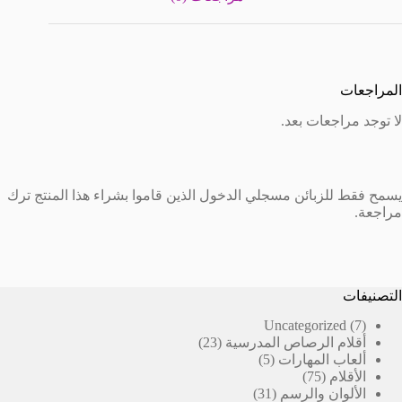
المراجعات
لا توجد مراجعات بعد.
يسمح فقط للزبائن مسجلي الدخول الذين قاموا بشراء هذا المنتج ترك
مراجعة.
التصنيفات
7
Uncategorized
7
23
منتجات
أقلام الرصاص المدرسية
23
5
منتج
ألعاب المهارات
5
75
منتجات
الأقلام
75
منتج
31
الألوان والرسم
31