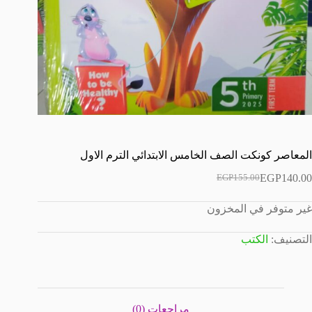
المعاصر كونكت الصف الخامس الابتدائي الترم الاول
EGP
140.00
EGP
155.00
السعر
السعر
الحالي
الأصلي
غير متوفر في المخزون
هو:
هو:
EGP155.00.
EGP140.00.
التصنيف:
الكتب
مراجعات (0)