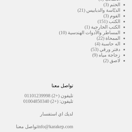
3
منتجات
الختم
3
منتجات
21
الدبّاسة والدبابيس
21
3
منتج
الفوم
3
151
منتجات
الكتب
151
منتج
(1)
الكتب الخارجية
1
منتج
10
المساطر والأدوات الهندسية
10
22
واحد
منتجات
الممحاة
22
4
منتج
اله حاسبة
4
53
منتجات
دفتر ورقي
53
9
منتج
زجاجة مياه
9
2
منتجات
لاصق
2
منتجات
تواصل معنا
تليفون
(+2) 01101239998
تليفون:
(+2) 01004850340
لديك اي استفسار
info@karakep.com
تواصل معنا