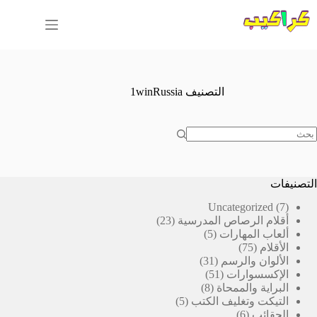
لتجاوز
لى
لمحتوى
التصنيف
1winRussia
ا
وجد
تائج
التصنيفات
7
Uncategorized
7
23
منتجات
أقلام الرصاص المدرسية
23
5
منتج
ألعاب المهارات
5
75
منتجات
الأقلام
75
منتج
31
الألوان والرسم
31
51
منتج
الإكسسوارات
51
8
منتج
البراية والممحاة
8
5
منتجات
التيكت وتغليف الكتب
5
6
منتجات
الحقائب
6