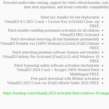
Powerful audio/video mixing, support for video effects/karaoke, real-
time stem separation, and broad controller compatibility.
Silent key installer for fast deployment
VirtualDJ 8.5 2021 Crack + License Key [x32x64] Clean .zip
FREE
Patch installer enabling permanent activation for all editions
VirtualDJ PRO Activated
Patch download removing all trial limitations permanently
VirtualDJ Portable exe [100% Worked] (x32x64) [Full] Ultimate
FREE
Patch unlocking premium software features and modules
VirtualDJ infinity Pre-Activated [Final] [x32-x64] Windows 10
FREE
Patch bypassing online software activation mechanisms
VirtualDJ 2024 Crack + Keygen 100% Worked Patch
Multilingual FREE
Free patch download with lifetime activation
VirtualDJ 2025 Crack exe [Full] x86x64 Stable 2026 FREE
https://karakep.com/virtualdj-2023-activated-final-windows-10-mega/