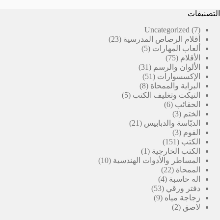
التصنيفات
7
Uncategorized
7
23
منتجات
أقلام الرصاص المدرسية
23
5
منتج
ألعاب المهارات
5
75
منتجات
الأقلام
75
منتج
31
الألوان والرسم
31
51
منتج
الإكسسوارات
51
8
منتج
البراية والممحاة
8
5
منتجات
التيكت وتغليف الكتب
5
6
منتجات
الحقائب
6
3
منتجات
الختم
3
منتجات
21
الدبّاسة والدبابيس
21
3
منتج
الفوم
3
151
منتجات
الكتب
151
منتج
(1)
الكتب الخارجية
1
منتج
10
المساطر والأدوات الهندسية
10
22
واحد
منتجات
الممحاة
22
4
منتج
اله حاسبة
4
53
منتجات
دفتر ورقي
53
9
منتج
زجاجة مياه
9
2
منتجات
لاصق
2
منتجات