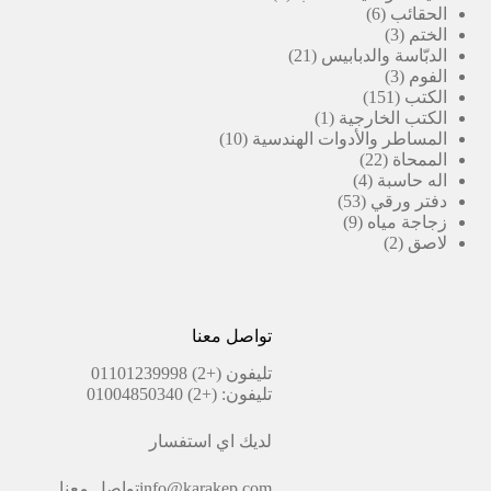
6
منتجات
الحقائب
6
3
منتجات
الختم
3
منتجات
21
الدبّاسة والدبابيس
21
3
منتج
الفوم
3
151
منتجات
الكتب
151
منتج
(1)
الكتب الخارجية
1
منتج
10
المساطر والأدوات الهندسية
10
22
واحد
منتجات
الممحاة
22
4
منتج
اله حاسبة
4
53
منتجات
دفتر ورقي
53
9
منتج
زجاجة مياه
9
2
منتجات
لاصق
2
منتجات
تواصل معنا
تليفون
(+2) 01101239998
تليفون:
(+2) 01004850340
لديك اي استفسار
info@karakep.com
تواصل معنا