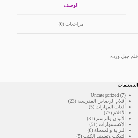
الوصف
مراجعات (0)
ٌٌقلم جيل ورده
التصنيفات
7
Uncategorized
7
23
منتجات
أقلام الرصاص المدرسية
23
5
منتج
ألعاب المهارات
5
75
منتجات
الأقلام
75
منتج
31
الألوان والرسم
31
51
منتج
الإكسسوارات
51
8
منتج
البراية والممحاة
8
5
منتجات
التيكت وتغليف الكتب
5