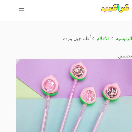
لتجاوز
لى
لمحتوى
الرئيسية
الأقلام
ٌٌقلم جيل ورده
تخفيض