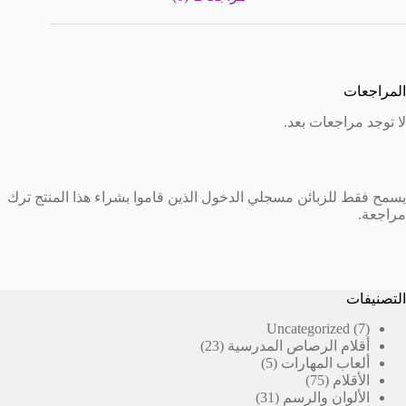
المراجعات
لا توجد مراجعات بعد.
يسمح فقط للزبائن مسجلي الدخول الذين قاموا بشراء هذا المنتج ترك
مراجعة.
التصنيفات
7
Uncategorized
7
23
منتجات
أقلام الرصاص المدرسية
23
5
منتج
ألعاب المهارات
5
75
منتجات
الأقلام
75
منتج
31
الألوان والرسم
31