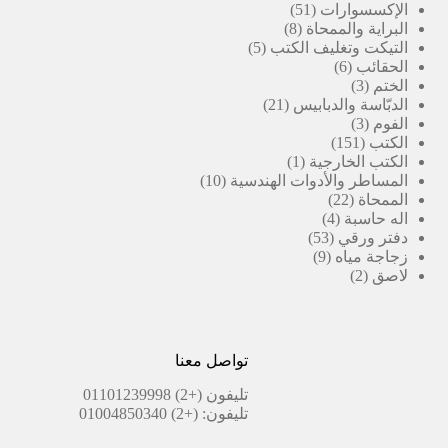
51
منتج
الإكسسوارات
51
8
منتج
البراية والممحاة
8
5
منتجات
التيكت وتغليف الكتب
5
6
منتجات
الحقائب
6
3
منتجات
الختم
3
منتجات
21
الدبّاسة والدبابيس
21
3
منتج
الفوم
3
151
منتجات
الكتب
151
منتج
(1)
الكتب الخارجية
1
منتج
10
المساطر والأدوات الهندسية
10
22
واحد
منتجات
الممحاة
22
4
منتج
اله حاسبة
4
53
منتجات
دفتر ورقي
53
9
منتج
زجاجة مياه
9
2
منتجات
لاصق
2
منتجات
تواصل معنا
تليفون
(+2) 01101239998
تليفون:
(+2) 01004850340