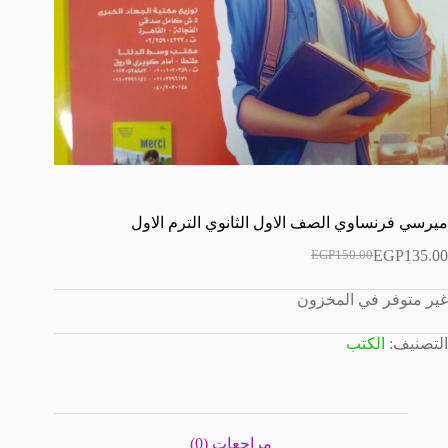
ميرسي فرنساوي الصف الاول الثانوي الترم الاول
EGP
135.00
EGP
150.00
السعر
السعر
الحالي
الأصلي
غير متوفر في المخزون
هو:
هو:
EGP150.00.
EGP135.00.
التصنيف:
الكتب
مراجعات (0)