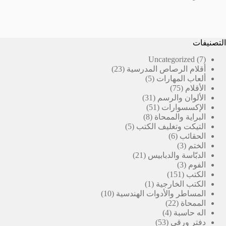
التصنيفات
7
Uncategorized
7
23
منتجات
أقلام الرصاص المدرسية
23
5
منتج
ألعاب المهارات
5
75
منتجات
الأقلام
75
منتج
31
الألوان والرسم
31
51
منتج
الإكسسوارات
51
8
منتج
البراية والممحاة
8
5
منتجات
التيكت وتغليف الكتب
5
6
منتجات
الحقائب
6
3
منتجات
الختم
3
منتجات
21
الدبّاسة والدبابيس
21
3
منتج
الفوم
3
151
منتجات
الكتب
151
منتج
(1)
الكتب الخارجية
1
منتج
10
المساطر والأدوات الهندسية
10
22
واحد
منتجات
الممحاة
22
4
منتج
اله حاسبة
4
53
منتجات
دفتر ورقي
53