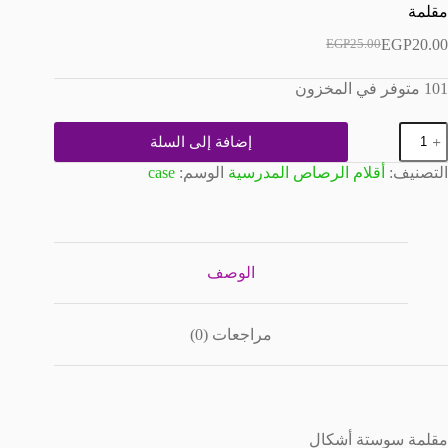
مقلمة
EGP
20.00
EGP
25.00
السعر
السعر
الحالي
الأصلي
101 متوفر في المخزون
هو:
هو:
EGP25.00.
EGP20.00.
مية
إضافة إلى السلة
قلمة
التصنيف:
أقلام الرصاص المدرسية
الوسم:
case
الوصف
مراجعات (0)
مقلمة سوستة أشكال