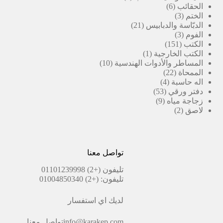
6
منتجات
الحقائب
6
3
منتجات
الختم
3
منتجات
21
الدبّاسة والدبابيس
21
3
منتج
الفوم
3
151
منتجات
الكتب
151
منتج
(1)
الكتب الخارجية
1
منتج
10
المساطر والأدوات الهندسية
10
22
واحد
منتجات
الممحاة
22
4
منتج
اله حاسبة
4
53
منتجات
دفتر ورقي
53
9
منتج
زجاجة مياه
9
2
منتجات
لاصق
2
منتجات
تواصل معنا
تليفون
(+2) 01101239998
تليفون:
(+2) 01004850340
لديك اي استفسار
info@karakep.com
تواصل معنا