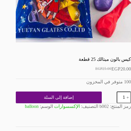
كيس بالون ميتالك 25 قطعة
EGP
20.00
EGP
25.00
السعر
السعر
الحالي
الأصلي
100 متوفر في المخزون
هو:
هو:
EGP25.00.
EGP20.00.
مية
إضافة إلى السلة
يس
الون
رمز المنتج:
b002
التصنيف:
الإكسسوارات
الوسم:
balloon
يتالك
2
طعة