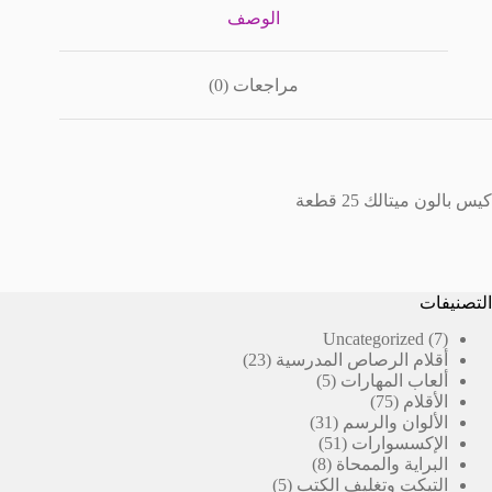
الوصف
مراجعات (0)
كيس بالون ميتالك 25 قطعة
التصنيفات
7
Uncategorized
7
23
منتجات
أقلام الرصاص المدرسية
23
5
منتج
ألعاب المهارات
5
75
منتجات
الأقلام
75
منتج
31
الألوان والرسم
31
51
منتج
الإكسسوارات
51
8
منتج
البراية والممحاة
8
5
منتجات
التيكت وتغليف الكتب
5