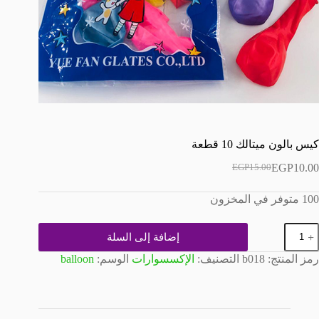
كيس بالون ميتالك 10 قطعة
EGP
10.00
EGP
15.00
السعر
السعر
الحالي
الأصلي
100 متوفر في المخزون
هو:
هو:
EGP15.00.
EGP10.00.
مية
إضافة إلى السلة
يس
الون
رمز المنتج:
b018
التصنيف:
الإكسسوارات
الوسم:
balloon
يتالك
1
طعة