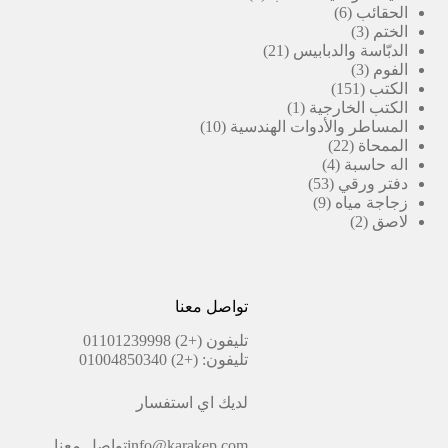
6
منتجات
الحقائب
6
3
منتجات
الختم
3
منتجات
21
الدبّاسة والدبابيس
21
3
منتج
الفوم
3
151
منتجات
الكتب
151
منتج
(1)
الكتب الخارجية
1
منتج
10
المساطر والأدوات الهندسية
10
22
واحد
منتجات
الممحاة
22
4
منتج
اله حاسبة
4
53
منتجات
دفتر ورقي
53
9
منتج
زجاجة مياه
9
2
منتجات
لاصق
2
منتجات
تواصل معنا
تليفون
(+2) 01101239998
تليفون:
(+2) 01004850340
لديك اي استفسار
info@karakep.com
تواصل معنا