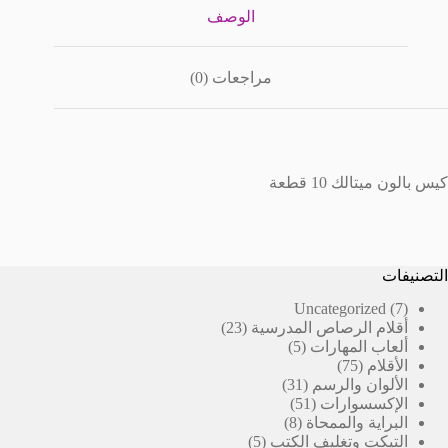
الوصف
مراجعات (0)
كيس بالون ميتالك 10 قطعة
التصنيفات
7
Uncategorized
7
23
منتجات
أقلام الرصاص المدرسية
23
5
منتج
ألعاب المهارات
5
75
منتجات
الأقلام
75
منتج
31
الألوان والرسم
31
51
منتج
الإكسسوارات
51
8
منتج
البراية والممحاة
8
5
منتجات
التيكت وتغليف الكتب
5