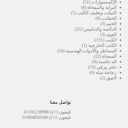
51
منتج
الإكسسوارات
51
8
منتج
البراية والممحاة
8
5
منتجات
التيكت وتغليف الكتب
5
6
منتجات
الحقائب
6
3
منتجات
الختم
3
منتجات
21
الدبّاسة والدبابيس
21
3
منتج
الفوم
3
151
منتجات
الكتب
151
منتج
(1)
الكتب الخارجية
1
منتج
10
المساطر والأدوات الهندسية
10
22
واحد
منتجات
الممحاة
22
4
منتج
اله حاسبة
4
53
منتجات
دفتر ورقي
53
9
منتج
زجاجة مياه
9
2
منتجات
لاصق
2
منتجات
تواصل معنا
تليفون
(+2) 01101239998
تليفون:
(+2) 01004850340