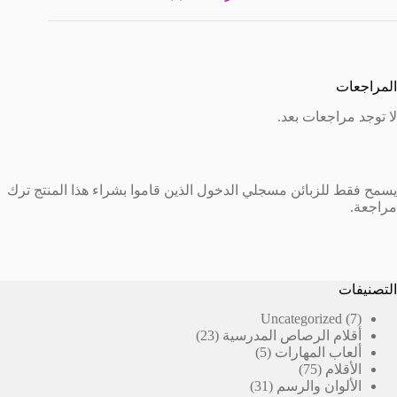
صر
المراجعات
لا توجد مراجعات بعد.
يسمح فقط للزبائن مسجلي الدخول الذين قاموا بشراء هذا المنتج ترك
مراجعة.
التصنيفات
7
Uncategorized
7
23
منتجات
أقلام الرصاص المدرسية
23
5
منتج
ألعاب المهارات
5
75
منتجات
الأقلام
75
منتج
31
الألوان والرسم
31