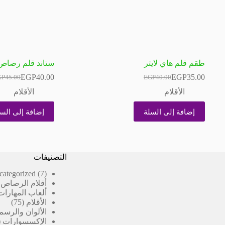
طقم قلم هاي لايتر
ستاند قلم رصاص 
EGP
40.00
EGP
35.00
GP
45.00
EGP
40.00
السعر
السعر
السعر
السعر
الحالي
الأصلي
الحالي
الأصلي
الأقلام
الأقلام
هو:
هو:
هو:
هو:
P45.00.
P40.00.
EGP40.00.
EGP35.00.
إضافة إلى السلة
إضافة إلى الس
التصنيفات
7
categorized
7
منتجات
أقلام الرصاص 
ألعاب المهارات
75
الأقلام
75
منتج
الألوان والرسم
الإكسسوارات