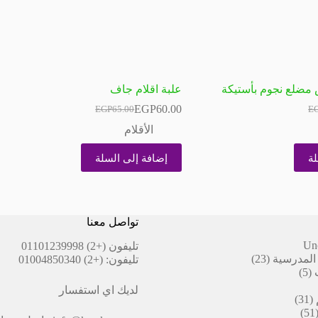
مضلع نجوم بأستيكة
علبة اقلام جاف
EGP
60.00
EGP
65.00
E
السعر
السعر
الحالي
الأصلي
الأقلام
هو:
هو:
EGP65.00.
EGP60.00.
EG
EG
لة
إضافة إلى السلة
تواصل معنا
Un
تليفون
(+2) 01101239998
23
المدرسية
23
تليفون:
(+2) 01004850340
5
منتج
5
منتجات
لديك اي استفسار
31
31
51
منتج
51