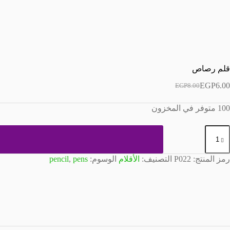
قلم رصاص
EGP
6.00
EGP
8.00
السعر
السعر
الحالي
الأصلي
100 متوفر في المخزون
هو:
هو:
EGP8.00.
EGP6.00.
مية
لم
صاص
رمز المنتج:
P022
التصنيف:
الأقلام
الوسوم:
pens
,
pencil