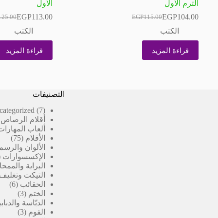
الترم الاول
الاول
EGP
113.00
EGP
104.00
125.00
EGP
115.00
السعر
السعر
السعر
السعر
الحالي
الأصلي
الحالي
الأصلي
الكتب
الكتب
هو:
هو:
هو:
هو:
25.00.
13.00.
EGP104.00.
EGP115.00.
قراءة المزيد
قراءة المزيد
التصنيفات
7
categorized
7
منتجات
أقلام الرصاص 
ألعاب المهارات
75
الأقلام
75
منتج
الألوان والرسم
الإكسسوارات
البراية والممحا
التيكت وتغليف
6
الحقائب
6
3
منتج
الختم
3
منتجات
الدبّاسة والدبا
3
الفوم
3