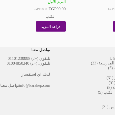
الترم الاول
EGP
90.00
EGP
100.00
EGP
السعر
السعر
الحالي
الأصلي
الكتب
هو:
هو:
EGP100.00.
EGP90.00.
EGP1
EGP1
قراءة المزيد
تواصل معنا
Un
تليفون
(+2) 01101239998
23
المدرسية
23
تليفون:
(+2) 01004850340
5
منتج
5
منتجات
لديك اي استفسار
31
31
51
منتج
51
info@karakep.com
تواصل معنا
8
منتج
ة
8
5
منتجات
 الكتب
5
منتجات
ات
21
بيس
21
منتج