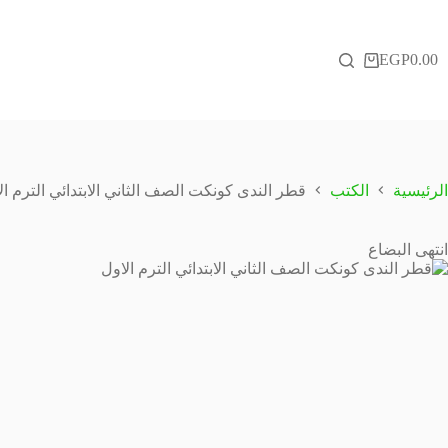
لتجاوز
لى
لمحتوى
EGP
0.00
عربة
التسوق
الرئيسية
الكتب
قطر الندى كونكت الصف الثاني الابتدائي الترم ال
انتهى البضاع