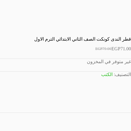
قطر الندى كونكت الصف الثاني الابتدائي الترم الاول
EGP
71.00
EGP
79.00
السعر
السعر
الحالي
الأصلي
غير متوفر في المخزون
هو:
هو:
EGP79.00.
EGP71.00.
التصنيف:
الكتب