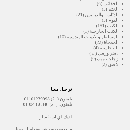
6
منتجات
الحقائب
6
3
منتجات
الختم
3
منتجات
21
الدبّاسة والدبابيس
21
3
منتج
الفوم
3
151
منتجات
الكتب
151
منتج
(1)
الكتب الخارجية
1
منتج
10
المساطر والأدوات الهندسية
10
22
واحد
منتجات
الممحاة
22
4
منتج
اله حاسبة
4
53
منتجات
دفتر ورقي
53
9
منتج
زجاجة مياه
9
2
منتجات
لاصق
2
منتجات
تواصل معنا
تليفون
(+2) 01101239998
تليفون:
(+2) 01004850340
لديك اي استفسار
info@karakep.com
تواصل معنا