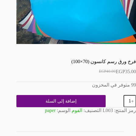
فرخ ورق رسم كانسون (70×100)
EGP
35.00
EGP
40.00
السعر
السعر
الحالي
الأصلي
99 متوفر في المخزون
هو:
هو:
EGP40.00.
EGP35.00.
مية
إضافة إلى السلة
رخ
رق
رمز المنتج:
L003
التصنيف:
الفوم
الوسم:
paper
سم
انسون
(70×10