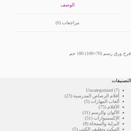
الوصف
مراجعات (0)
فرخ ورق رسم (70×100) 180 جم
التصنيفات
7
Uncategorized
7
23
منتجات
أقلام الرصاص المدرسية
23
5
منتج
ألعاب المهارات
5
75
منتجات
الأقلام
75
منتج
31
الألوان والرسم
31
51
منتج
الإكسسوارات
51
8
منتج
البراية والممحاة
8
5
منتجات
التيكت وتغليف الكتب
5