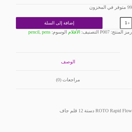
الحالي
الأصلي
99 متوفر في المخزون
هو:
هو:
EGP75.00.
EGP65.00.
مية
إضافة إلى السلة
لبة
لم
رمز المنتج:
P007
التصنيف:
الأقلام
الوسوم:
pens
,
pencil
وتو
ابيد
الوصف
مراجعات (0)
ROTO Rapid Flow دستة 12 قلم جاف