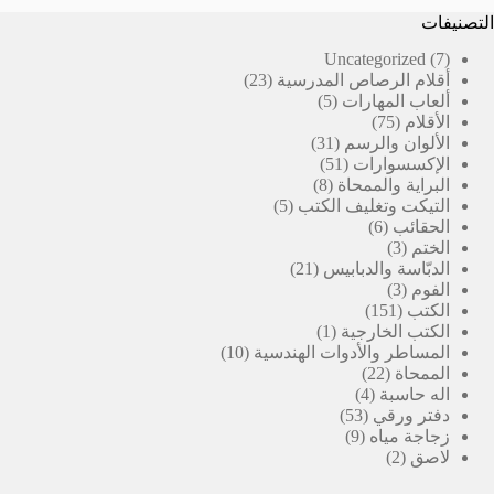
التصنيفات
7
Uncategorized
7
23
منتجات
أقلام الرصاص المدرسية
23
5
منتج
ألعاب المهارات
5
75
منتجات
الأقلام
75
منتج
31
الألوان والرسم
31
51
منتج
الإكسسوارات
51
8
منتج
البراية والممحاة
8
5
منتجات
التيكت وتغليف الكتب
5
6
منتجات
الحقائب
6
3
منتجات
الختم
3
منتجات
21
الدبّاسة والدبابيس
21
3
منتج
الفوم
3
151
منتجات
الكتب
151
منتج
(1)
الكتب الخارجية
1
منتج
10
المساطر والأدوات الهندسية
10
22
واحد
منتجات
الممحاة
22
4
منتج
اله حاسبة
4
53
منتجات
دفتر ورقي
53
9
منتج
زجاجة مياه
9
2
منتجات
لاصق
2
منتجات