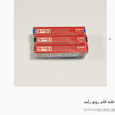
علبة قلم روتو رابيد
EGP
65.00
EGP
75.00
السعر
السعر