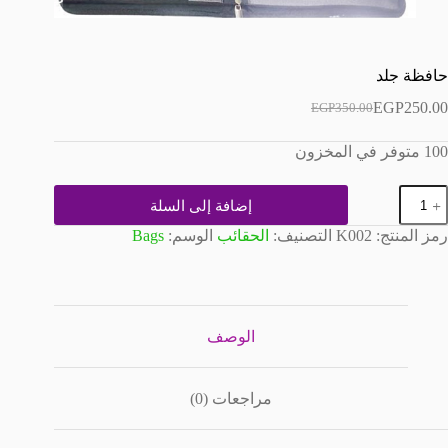
حافظة جلد
EGP
250.00
EGP
350.00
السعر
السعر
الحالي
الأصلي
100 متوفر في المخزون
هو:
هو:
EGP350.00.
EGP250.00.
مية
إضافة إلى السلة
افظة
لد
رمز المنتج:
K002
التصنيف:
الحقائب
الوسم:
Bags
الوصف
مراجعات (0)