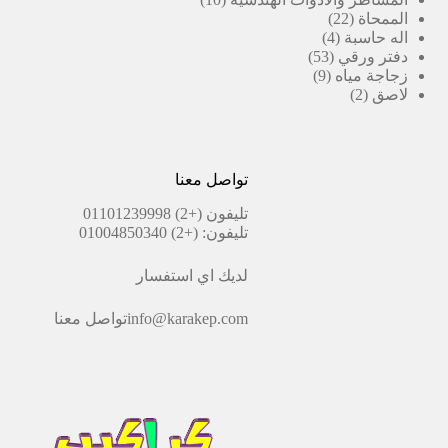
22
واحد
منتجات
الممحاة
22
4
منتج
اله حاسبة
4
53
منتجات
دفتر ورقي
53
9
منتج
زجاجة مياه
9
2
منتجات
لاصق
2
منتجات
تواصل معنا
تليفون
(+2) 01101239998
تليفون:
(+2) 01004850340
لديك اي استفسار
info@karakep.com
تواصل معنا