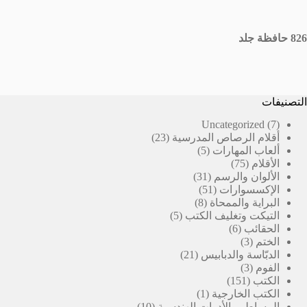
826 حافظة جلد
التصنيفات
7
Uncategorized
7
23
منتجات
أقلام الرصاص المدرسية
23
5
منتج
ألعاب المهارات
5
75
منتجات
الأقلام
75
منتج
31
الألوان والرسم
31
51
منتج
الإكسسوارات
51
8
منتج
البراية والممحاة
8
5
منتجات
التيكت وتغليف الكتب
5
6
منتجات
الحقائب
6
3
منتجات
الختم
3
منتجات
21
الدبّاسة والدبابيس
21
3
منتج
الفوم
3
151
منتجات
الكتب
151
منتج
(1)
الكتب الخارجية
1
منتج
10
المساطر والأدوات الهندسية
10