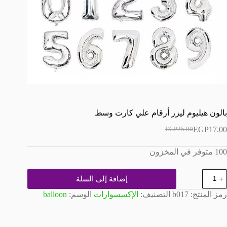
بالون هيليوم ليزر أرقام علي كارت وسط
EGP
17.00
EGP
25.00
السعر
السعر
الحالي
الأصلي
100 متوفر في المخزون
هو:
هو:
EGP25.00.
EGP17.00.
مية
إضافة إلى السلة
الون
يليوم
رمز المنتج:
b017
التصنيف:
الإكسسوارات
الوسم:
balloon
يزر
رقام
لي