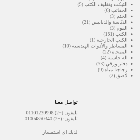
5
منتجات
التيكت وتغليف الكتب
5
6
منتجات
الحقائب
6
3
منتجات
الختم
3
منتجات
21
الدبّاسة والدبابيس
21
3
منتج
الفوم
3
151
منتجات
الكتب
151
منتج
(1)
الكتب الخارجية
1
منتج
10
المساطر والأدوات الهندسية
10
22
واحد
منتجات
الممحاة
22
4
منتج
اله حاسبة
4
53
منتجات
دفتر ورقي
53
9
منتج
زجاجة مياه
9
2
منتجات
لاصق
2
منتجات
تواصل معنا
تليفون
(+2) 01101239998
تليفون:
(+2) 01004850340
لديك اي استفسار