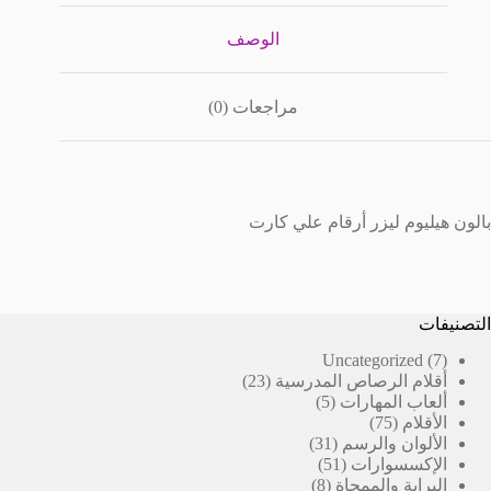
ارت
سط
الوصف
مراجعات (0)
بالون هيليوم ليزر أرقام علي كارت
التصنيفات
7
Uncategorized
7
23
منتجات
أقلام الرصاص المدرسية
23
5
منتج
ألعاب المهارات
5
75
منتجات
الأقلام
75
منتج
31
الألوان والرسم
31
51
منتج
الإكسسوارات
51
8
منتج
البراية والممحاة
8