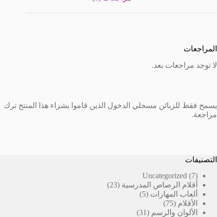
المراجعات
لا توجد مراجعات بعد.
يسمح فقط للزبائن مسجلي الدخول الذين قاموا بشراء هذا المنتج ترك
مراجعة.
التصنيفات
7
Uncategorized
7
23
منتجات
أقلام الرصاص المدرسية
23
5
منتج
ألعاب المهارات
5
75
منتجات
الأقلام
75
منتج
31
الألوان والرسم
31