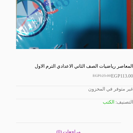
المعاصر رياضيات الصف الثاني الاعدادي الترم الاول
EGP
113.00
EGP
125.00
السعر
السعر
الحالي
الأصلي
غير متوفر في المخزون
هو:
هو:
EGP125.00.
EGP113.00.
التصنيف:
الكتب
مراجعات (0)