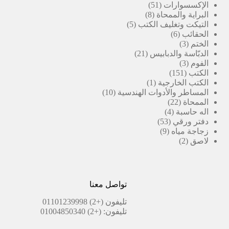
51
منتج
الإكسسوارات
51
8
منتج
البراية والممحاة
8
5
منتجات
التيكت وتغليف الكتب
5
6
منتجات
الحقائب
6
3
منتجات
الختم
3
منتجات
21
الدبّاسة والدبابيس
21
3
منتج
الفوم
3
151
منتجات
الكتب
151
منتج
(1)
الكتب الخارجية
1
منتج
10
المساطر والأدوات الهندسية
10
22
واحد
منتجات
الممحاة
22
4
منتج
اله حاسبة
4
53
منتجات
دفتر ورقي
53
9
منتج
زجاجة مياه
9
2
منتجات
لاصق
2
منتجات
تواصل معنا
تليفون
(+2) 01101239998
تليفون:
(+2) 01004850340