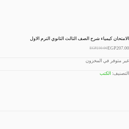
الامتحان كيمياء شرح الصف الثالث الثانوي الترم الاول
EGP
207.00
EGP
230.00
السعر
السعر
الحالي
الأصلي
غير متوفر في المخزون
هو:
هو:
EGP230.00.
EGP207.00.
التصنيف:
الكتب