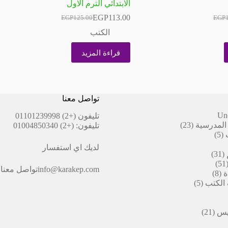
الابتدائي الترم الاول
EGP
113.00
EGP
125.00
EGP
السعر
السعر
الحالي
الأصلي
الكتب
هو:
هو:
EGP125.00.
EGP113.00.
EGP1
EGP1
قراءة المزيد
تواصل معنا
Un
تليفون
(+2) 01101239998
23
المدرسية
23
تليفون:
(+2) 01004850340
5
منتج
5
منتجات
لديك اي استفسار
31
31
51
منتج
51
info@karakep.com
تواصل معنا
8
منتج
ة
8
5
منتجات
 الكتب
5
منتجات
ات
21
بيس
21
منتج