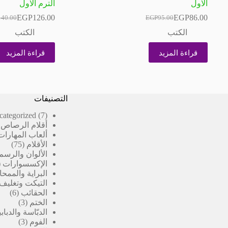
الاول
الترم الاول
EGP
126.00
EGP
86.00
140.00
EGP
95.00
السعر
السعر
السعر
السعر
الحالي
الأصلي
الحالي
الأصلي
الكتب
الكتب
هو:
هو:
هو:
هو:
40.00.
26.00.
EGP95.00.
EGP86.00.
قراءة المزيد
قراءة المزيد
التصنيفات
7
categorized
7
منتجات
أقلام الرصاص 
ألعاب المهارات
75
الأقلام
75
منتج
الألوان والرسم
الإكسسوارات
البراية والممحا
التيكت وتغليف
6
الحقائب
6
3
منتج
الختم
3
منتجات
الدبّاسة والدبا
3
الفوم
3