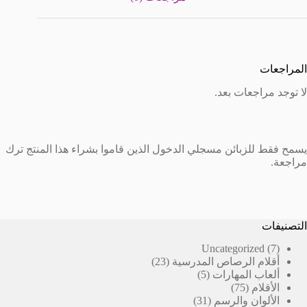
المراجعات
لا توجد مراجعات بعد.
يسمح فقط للزبائن مسجلي الدخول الذين قاموا بشراء هذا المنتج ترك
مراجعة.
التصنيفات
7
Uncategorized
7
23
منتجات
أقلام الرصاص المدرسية
23
5
منتج
ألعاب المهارات
5
75
منتجات
الأقلام
75
منتج
31
الألوان والرسم
31