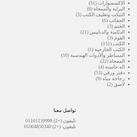
51
منتج
الإكسسوارات
51
8
منتج
البراية والممحاة
8
5
منتجات
التيكت وتغليف الكتب
5
6
منتجات
الحقائب
6
3
منتجات
الختم
3
منتجات
21
الدبّاسة والدبابيس
21
3
منتج
الفوم
3
151
منتجات
الكتب
151
منتج
(1)
الكتب الخارجية
1
منتج
10
المساطر والأدوات الهندسية
10
22
واحد
منتجات
الممحاة
22
4
منتج
اله حاسبة
4
53
منتجات
دفتر ورقي
53
9
منتج
زجاجة مياه
9
2
منتجات
لاصق
2
منتجات
تواصل معنا
تليفون
(+2) 01101239998
تليفون:
(+2) 01004850340