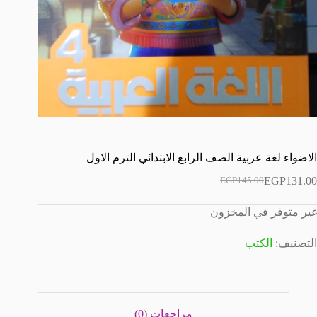
الاضواء لغة عربية الصف الرابع الابتدائي الترم الاول
EGP
131.00
EGP
145.00
السعر
السعر
الحالي
الأصلي
غير متوفر في المخزون
هو:
هو:
EGP145.00.
EGP131.00.
التصنيف:
الكتب
مراجعات (0)