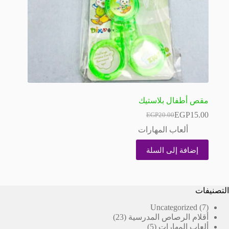
مقص أطفال بلاستيك
EGP
15.00
EGP
20.00
السعر
السعر
الحالي
الأصلي
ألعاب المهارات
هو:
هو:
EGP20.00.
EGP15.00.
إضافة إلى السلة
التصنيفات
7
Uncategorized
7
23
منتجات
أقلام الرصاص المدرسية
23
5
منتج
ألعاب المهارات
5