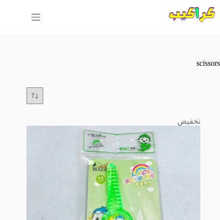
لتجاوز
لى
لمحتوى
scissors
تخفيض