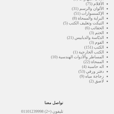
75
منتجات
الأقلام
75
منتج
31
الألوان والرسم
31
51
منتج
الإكسسوارات
51
8
منتج
البراية والممحاة
8
5
منتجات
التيكت وتغليف الكتب
5
6
منتجات
الحقائب
6
3
منتجات
الختم
3
منتجات
21
الدبّاسة والدبابيس
21
3
منتج
الفوم
3
151
منتجات
الكتب
151
منتج
(1)
الكتب الخارجية
1
منتج
10
المساطر والأدوات الهندسية
10
22
واحد
منتجات
الممحاة
22
4
منتج
اله حاسبة
4
53
منتجات
دفتر ورقي
53
9
منتج
زجاجة مياه
9
2
منتجات
لاصق
2
منتجات
تواصل معنا
تليفون
(+2) 01101239998