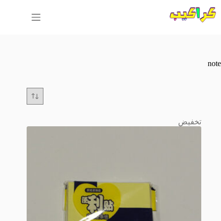
لتجاوز
لى
لمحتوى
note
تخفيض