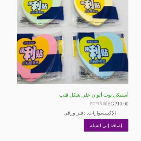
أستيكي نوت ألوان علي شكل قلب
EGP
10.00
EGP
15.00
السعر
السعر
الحالي
الأصلي
الإكسسوارات
,
دفتر ورقي
هو:
هو:
EGP15.00.
EGP10.00.
إضافة إلى السلة