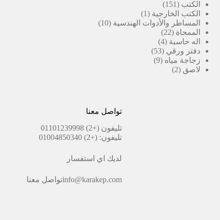
151
منتجات
الكتب
151
منتج
(1)
الكتب الخارجية
1
منتج
10
المساطر والأدوات الهندسية
10
22
واحد
منتجات
الممحاة
22
4
منتج
اله حاسبة
4
53
منتجات
دفتر ورقي
53
9
منتج
زجاجة مياه
9
2
منتجات
لاصق
2
منتجات
تواصل معنا
تليفون
(+2) 01101239998
تليفون:
(+2) 01004850340
لديك اي استفسار
info@karakep.com
تواصل معنا