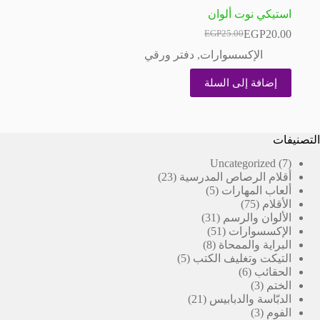
استيكي نوت ألوان
EGP
20.00
EGP
25.00
السعر
السعر
الحالي
الأصلي
الإكسسوارات
,
دفتر ورقي
هو:
هو:
EGP25.00.
EGP20.00.
إضافة إلى السلة
التصنيفات
7
Uncategorized
7
23
منتجات
أقلام الرصاص المدرسية
23
5
منتج
ألعاب المهارات
5
75
منتجات
الأقلام
75
منتج
31
الألوان والرسم
31
51
منتج
الإكسسوارات
51
8
منتج
البراية والممحاة
8
5
منتجات
التيكت وتغليف الكتب
5
6
منتجات
الحقائب
6
3
منتجات
الختم
3
منتجات
21
الدبّاسة والدبابيس
21
3
منتج
الفوم
3