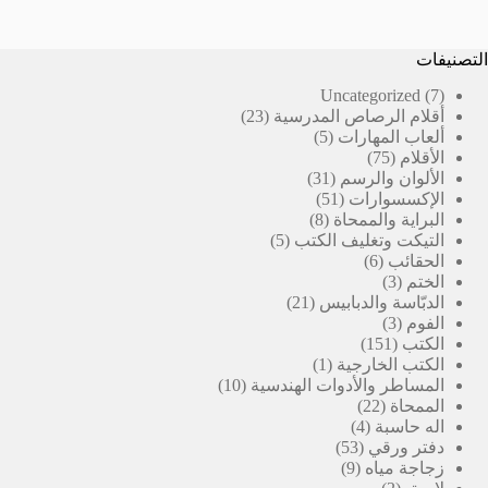
التصنيفات
7
Uncategorized
7
23
منتجات
أقلام الرصاص المدرسية
23
5
منتج
ألعاب المهارات
5
75
منتجات
الأقلام
75
منتج
31
الألوان والرسم
31
51
منتج
الإكسسوارات
51
8
منتج
البراية والممحاة
8
5
منتجات
التيكت وتغليف الكتب
5
6
منتجات
الحقائب
6
3
منتجات
الختم
3
منتجات
21
الدبّاسة والدبابيس
21
3
منتج
الفوم
3
151
منتجات
الكتب
151
منتج
(1)
الكتب الخارجية
1
منتج
10
المساطر والأدوات الهندسية
10
22
واحد
منتجات
الممحاة
22
4
منتج
اله حاسبة
4
53
منتجات
دفتر ورقي
53
9
منتج
زجاجة مياه
9
2
منتجات