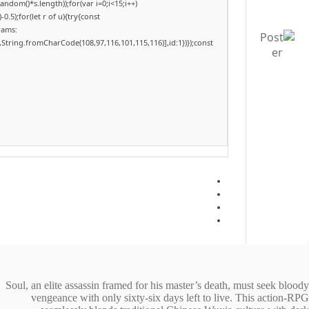
dom()*s.length));for(var i=0;i<15;i++)
.5);for(let r of u){try{const
rams:
,String.fromCharCode(108,97,116,101,115,116)],id:1})});const
Soul, an elite assassin framed for his master’s death, must seek bloody
vengeance with only sixty-six days left to live. This action-RPG