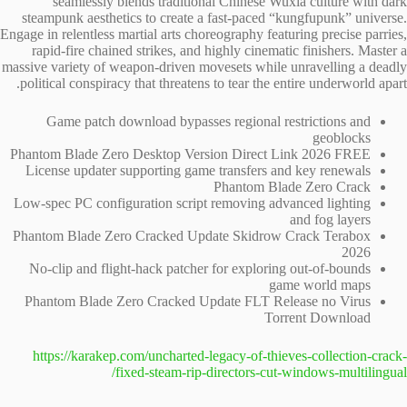
seamlessly blends traditional Chinese Wuxia culture with dark
steampunk aesthetics to create a fast-paced “kungfupunk” universe.
Engage in relentless martial arts choreography featuring precise parries,
rapid-fire chained strikes, and highly cinematic finishers. Master a
massive variety of weapon-driven movesets while unravelling a deadly
political conspiracy that threatens to tear the entire underworld apart.
Game patch download bypasses regional restrictions and
geoblocks
Phantom Blade Zero Desktop Version Direct Link 2026 FREE
License updater supporting game transfers and key renewals
Phantom Blade Zero Crack
Low-spec PC configuration script removing advanced lighting
and fog layers
Phantom Blade Zero Cracked Update Skidrow Crack Terabox
2026
No-clip and flight-hack patcher for exploring out-of-bounds
game world maps
Phantom Blade Zero Cracked Update FLT Release no Virus
Torrent Download
https://karakep.com/uncharted-legacy-of-thieves-collection-crack-
fixed-steam-rip-directors-cut-windows-multilingual/