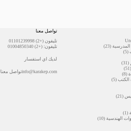
تواصل معنا
Un
تليفون
(+2) 01101239998
23
المدرسية
23
تليفون:
(+2) 01004850340
5
منتج
5
منتجات
لديك اي استفسار
31
31
51
منتج
51
info@karakep.com
تواصل معنا
8
منتج
ة
8
5
منتجات
 الكتب
5
منتجات
ات
21
بيس
21
منتج
(1)
1
منتج
10
ات الهندسية
10
واحد
منتجات
ج