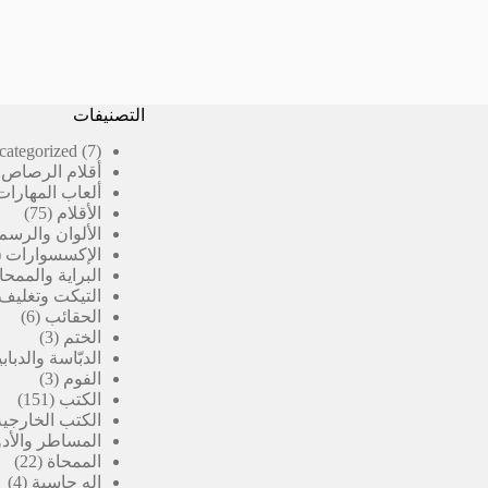
التصنيفات
7
categorized
7
منتجات
أقلام الرصاص 
ألعاب المهارات
75
الأقلام
75
منتج
الألوان والرسم
الإكسسوارات
البراية والممحا
التيكت وتغليف
6
الحقائب
6
3
منتج
الختم
3
منتجات
الدبّاسة والدبا
3
الفوم
3
151
منتجات
الكتب
151
منتج
الكتب الخارجية
المساطر والأدو
22
الممحاة
22
4
منت
اله حاسبة
4