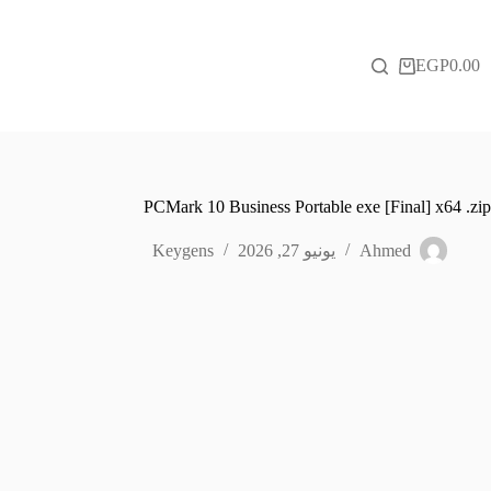
لتجاوز
لى
لمحتوى
EGP
0.00
عربة
التسوق
PCMark 10 Business Portable exe [Final] x64 .zip
Ahmed
يونيو 27, 2026
Keygens