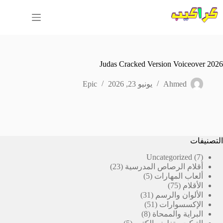
لتجاوز
لى
لمحتوى
Judas Cracked Version Voiceover 2026
Ahmed
يونيو 23, 2026
Epic
التصنيفات
7
Uncategorized
7
23
منتجات
أقلام الرصاص المدرسية
23
5
منتج
ألعاب المهارات
5
75
منتجات
الأقلام
75
منتج
31
الألوان والرسم
31
51
منتج
الإكسسوارات
51
8
منتج
البراية والممحاة
8
5
منتجات