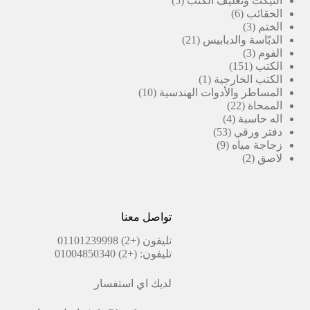
التيكت وتغليف الكتب
5
6
منتجات
الحقائب
6
3
منتجات
الختم
3
منتجات
21
الدبّاسة والدبابيس
21
3
منتج
الفوم
3
151
منتجات
الكتب
151
منتج
(1)
الكتب الخارجية
1
منتج
10
المساطر والأدوات الهندسية
10
22
واحد
منتجات
الممحاة
22
4
منتج
اله حاسبة
4
53
منتجات
دفتر ورقي
53
9
منتج
زجاجة مياه
9
2
منتجات
لاصق
2
منتجات
تواصل معنا
تليفون
(+2) 01101239998
تليفون:
(+2) 01004850340
لديك اي استفسار