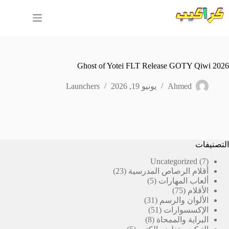
لتجاوز
لى
لمحتوى
Ghost of Yotei FLT Release GOTY Qiwi 2026
Ahmed
يونيو 19, 2026
Launchers
التصنيفات
7
Uncategorized
7
23
منتجات
أقلام الرصاص المدرسية
23
5
منتج
ألعاب المهارات
5
75
منتجات
الأقلام
75
منتج
31
الألوان والرسم
31
51
منتج
الإكسسوارات
51
8
منتج
البراية والممحاة
8
5
منتجات