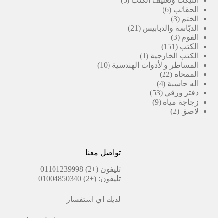
التيكت وتغليف الكتب
5
6
منتجات
الحقائب
6
3
منتجات
الختم
3
منتجات
21
الدبّاسة والدبابيس
21
3
منتج
الفوم
3
151
منتجات
الكتب
151
منتج
(1)
الكتب الخارجية
1
منتج
10
المساطر والأدوات الهندسية
10
22
واحد
منتجات
الممحاة
22
4
منتج
اله حاسبة
4
53
منتجات
دفتر ورقي
53
9
منتج
زجاجة مياه
9
2
منتجات
لاصق
2
منتجات
تواصل معنا
تليفون
(+2) 01101239998
تليفون:
(+2) 01004850340
لديك اي استفسار