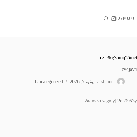
لتجاوز
لى
لمحتوى
EGP
0.00
عربة
التسوق
ezu3kg3hmq55mei
zvqjav4
shamel
يونيو 5, 2026
Uncategorized
2gdmckusagntyjf2ep9953y