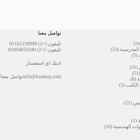
تواصل معنا
Un
تليفون
(+2) 01101239998
23
المدرسية
23
تليفون:
(+2) 01004850340
5
منتج
5
منتجات
لديك اي استفسار
31
31
51
منتج
51
info@karakep.com
تواصل معنا
8
منتج
ة
8
5
منتجات
 الكتب
5
منتجات
ات
21
بيس
21
منتج
(1)
1
منتج
10
ات الهندسية
10
واحد
منتجات
ج