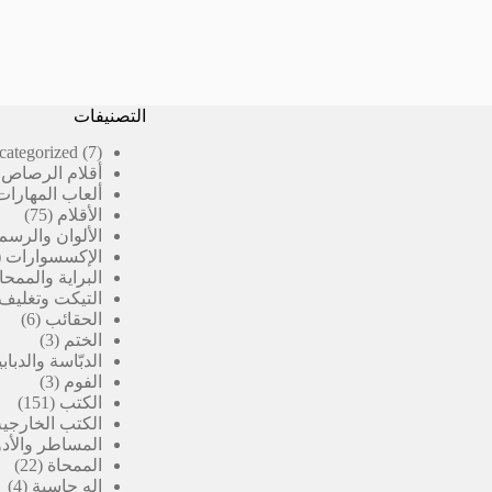
التصنيفات
7
categorized
7
منتجات
أقلام الرصاص 
ألعاب المهارات
75
الأقلام
75
منتج
الألوان والرسم
الإكسسوارات
البراية والممحا
التيكت وتغليف
6
الحقائب
6
3
منتج
الختم
3
منتجات
الدبّاسة والدبا
3
الفوم
3
151
منتجات
الكتب
151
منتج
الكتب الخارجية
المساطر والأدو
22
الممحاة
22
4
منت
اله حاسبة
4