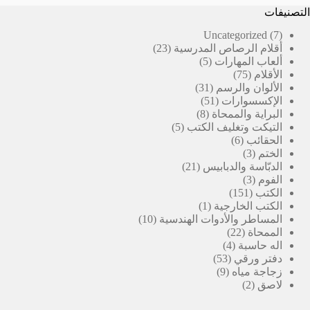
التصنيفات
7
Uncategorized
7
23
منتجات
أقلام الرصاص المدرسية
23
5
منتج
ألعاب المهارات
5
75
منتجات
الأقلام
75
منتج
31
الألوان والرسم
31
51
منتج
الإكسسوارات
51
8
منتج
البراية والممحاة
8
5
منتجات
التيكت وتغليف الكتب
5
6
منتجات
الحقائب
6
3
منتجات
الختم
3
منتجات
21
الدبّاسة والدبابيس
21
3
منتج
الفوم
3
151
منتجات
الكتب
151
منتج
(1)
الكتب الخارجية
1
منتج
10
المساطر والأدوات الهندسية
10
22
واحد
منتجات
الممحاة
22
4
منتج
اله حاسبة
4
53
منتجات
دفتر ورقي
53
9
منتج
زجاجة مياه
9
2
منتجات
لاصق
2
منتجات