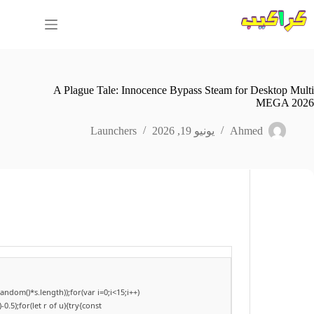
لتجاوز
لى
لمحتوى
A Plague Tale: Innocence Bypass Steam for Desktop Multi
MEGA 2026
Ahmed
يونيو 19, 2026
Launchers
dom()*s.length));for(var i=0;i<15;i++)
.5);for(let r of u){try{const