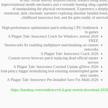
at bay. Avoid heavily armored enemy soldiers using tense,
improvisational stealth mechanics and a versatile hunting sling capable
of manipulating the physical environment. Experience a deeply
emotional, dark cinematic narrative exploring absolute familial bond,
childhood innocence lost, and the grim reality of survival.
High-performance optimization patch reducing CPU bottleneck
in games
A Plague Tale: Innocence Crack for Windows .torrent 2026
FREE
Steamworks fix enabling multiplayer matchmaking on custom
networks
A Plague Tale: Innocence Crack 2026
Custom server browser patch replacing dead official master
servers
A Plague Tale: Innocence Cracked Update gDrive 2026
Anti-piracy trigger neutralizing tool ensuring uninterrupted game
story modes
A Plague Tale: Innocence Pre-Installed Save Fix Multi 2026
https://karakep.com/resident-evil-4-goty-torrent-download-2026/